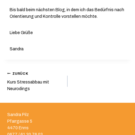
Bis bald beim nächsten Blog, in dem ich das Bedürfnis nach
Orientierung und Kontrolle vorstellen möchte.
Liebe Grüße
Sandra
Beitragsnavigation
ZURÜCK
Kurs Stressabbau mit
Neurodings
Sandra Pilz
Pfarrgasse 5
4470 Enns
0677 / 61 20 76 03